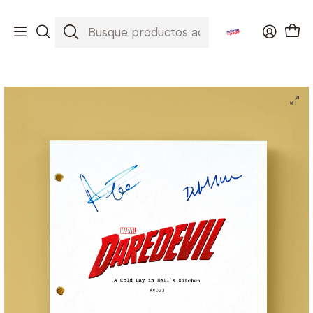
Envíos a todo Chile ✈️🇨🇱
Inicio
Series
Daredevil