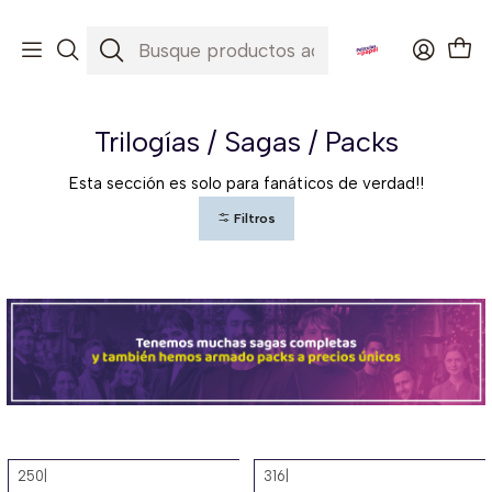
Envíos a todo Chile ✈️🇨🇱
Inicio
Trilogías / Sagas / Packs
Trilogías / Sagas / Packs
Esta sección es solo para fanáticos de verdad!!
Filtros
250
|
316
|