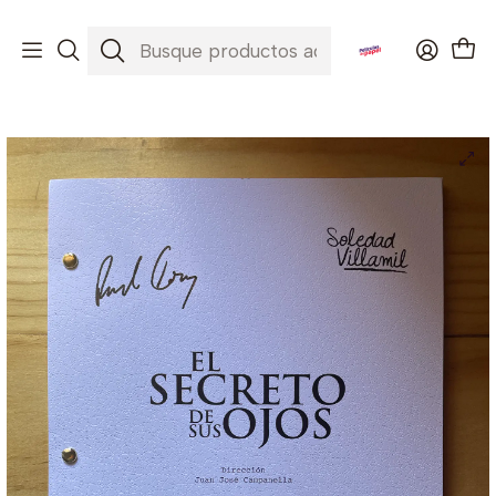
Envíos a todo Chile ✈️🇨🇱
Inicio
Películas
El Secreto de sus ojos