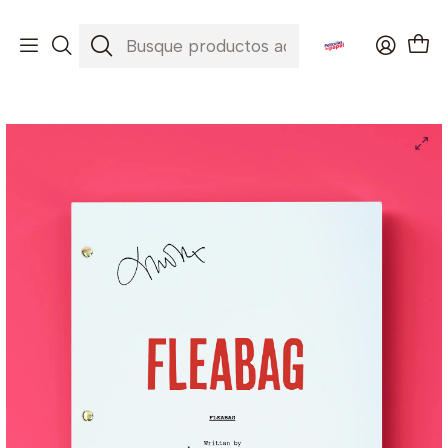
Envíos a todo Chile ✈️🇨🇱
Inicio
Series
Fleabag