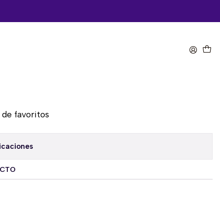
omprar ahora
Agregar al Carro
a de favoritos
icaciones
UCTO