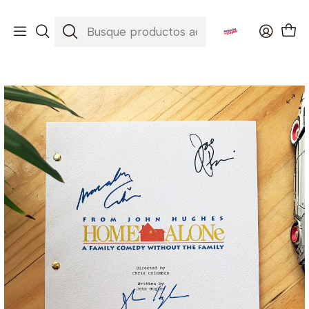
Envíos a todo Chile ✈️🇨🇱
Inicio
Películas
Home Alone