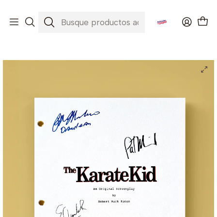
Envíos a todo Chile ✈️🇨🇱
Inicio
Películas
Karate Kid