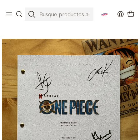
Envíos a todo Chile ✈️🇨🇱
Inicio
Series
One Piece live action - 01