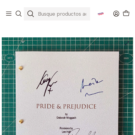
Envíos a todo Chile ✈️🇨🇱
Inicio
Películas
Pride & Prejudice ( Orgullo y Prejuicio )