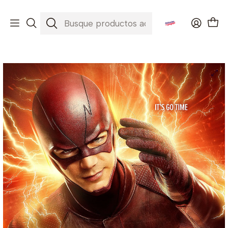
Envíos a todo Chile ✈️🇨🇱
Inicio
Series
The Flash