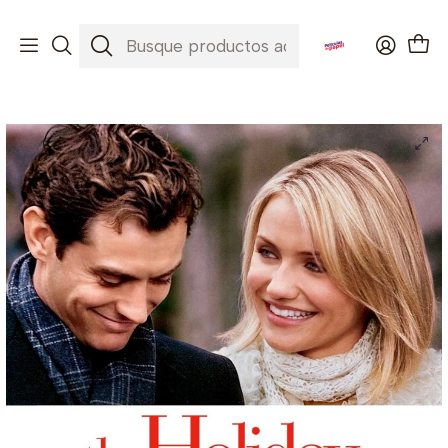
Envíos a todo Chile ✈️🇨🇱
Inicio
Películas
The Holiday