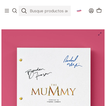
Envíos a todo Chile ✈️🇨🇱
Inicio
Películas
The Mummy