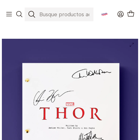
Envíos a todo Chile ✈️🇨🇱
Inicio
Películas
Thor