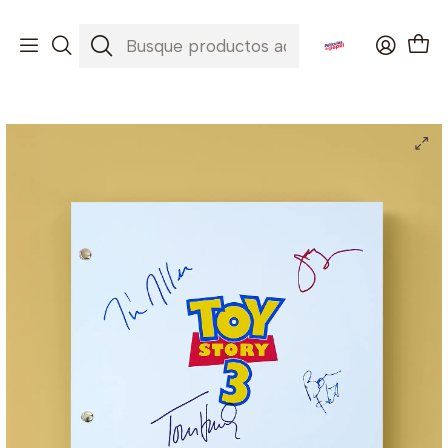
Envíos a todo Chile ✈️🇨🇱
Inicio
Películas
Toy Story 3