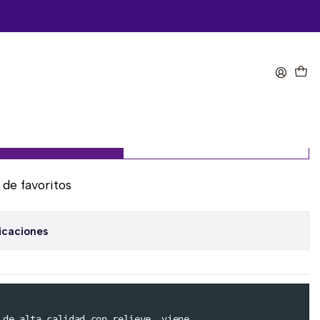
 Future - Escena final
omprar ahora
Agregar al Carro
a de favoritos
icaciones
 de alta calidad con relieve, viene 
