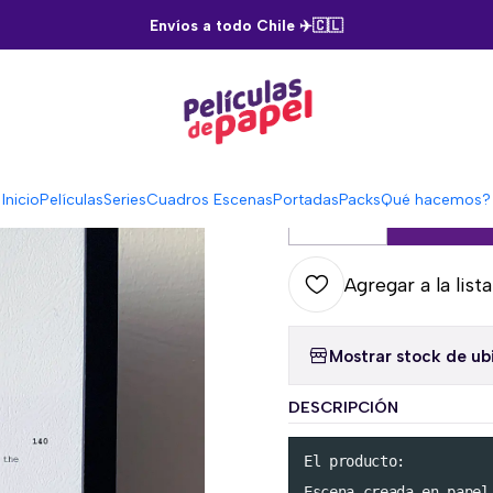
Inicio
Cuadros Escenas
Back to the Future - Escena final
Envíos a todo Chile ✈️🇨🇱
|
Back to the
5.0
2 reseñas
Inicio
Películas
Series
Cuadros Escenas
Portadas
Packs
Qué hacemos?
C
Cantidad
Agregar a la list
Mostrar stock de ub
DESCRIPCIÓN
El producto:

Escena creada en papel