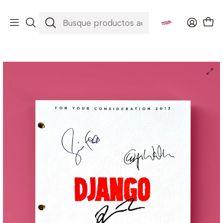
Envíos a todo Chile ✈️🇨🇱
Inicio
Películas
Django Unchained