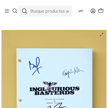
Envíos a todo Chile ✈️🇨🇱
Inicio
Películas
Inglorious Bastards ( Bastardos sin gloria )