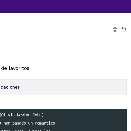
omprar ahora
Agregar al Carro
a de favoritos
icaciones
(Olivia Newton John) 

) han pasado un romántico
