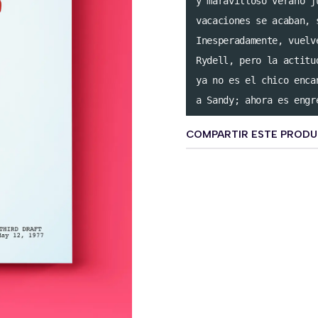
y maravilloso verano j
vacaciones se acaban, 
Inesperadamente, vuelv
Rydell, pero la actitu
ya no es el chico enca
a Sandy; ahora es engr
COMPARTIR ESTE PROD