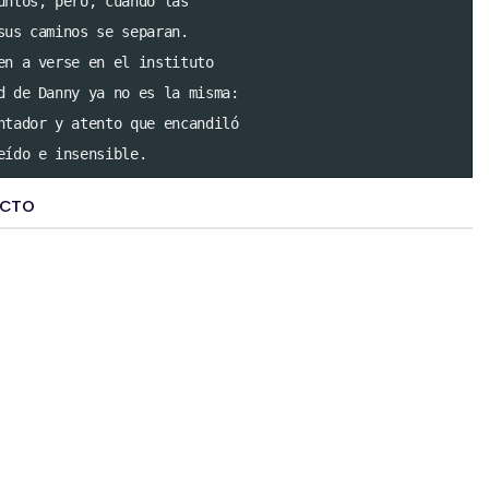
untos, pero, cuando las

sus caminos se separan.

en a verse en el instituto

d de Danny ya no es la misma:

ntador y atento que encandiló

eído e insensible.
UCTO