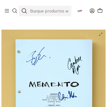
Envíos a todo Chile ✈️🇨🇱
Inicio
Películas
Memento