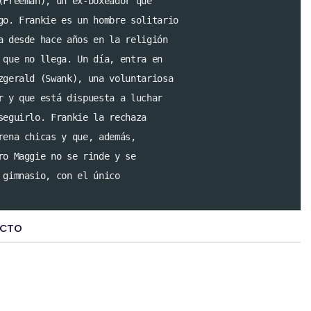
(Freeman), un ex-boxeador que

go. Frankie es un hombre solitario

a desde hace años en la religión

 que no llega. Un día, entra en

zgerald (Swank), una voluntariosa

r y que está dispuesta a luchar

seguirlo. Frankie la rechaza 

rena chicas y que, además, 

ro Maggie no se rinde y se

 gimnasio, con el único 

UCTO