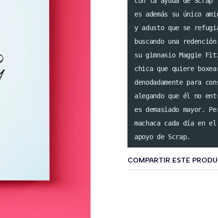
con la ayuda de Scrap 
es además su único ami
y adusto que se refugi
buscando una redención
su gimnasio Maggie Fit
chica que quiere boxea
denodadamente para con
alegando que él no ent
es demasiado mayor. Pe
machaca cada día en el
apoyo de Scrap.
COMPARTIR ESTE PROD