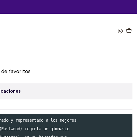
lar Baby
omprar ahora
Agregar al Carro
a de favoritos
icaciones
nado y representado a los mejores

(Eastwood) regenta un gimnasio
