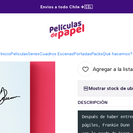
Inicio
Películas
Million Dollar Baby
Envíos a todo Chile ✈️🇨🇱
|
Million Dol
C
Inicio
Películas
Series
Cuadros Escenas
Portadas
Packs
Qué hacemos?
Cantidad
Agregar a la list
Mostrar stock de ub
DESCRIPCIÓN
Después de haber entre
púgiles, Frankie Dunn 