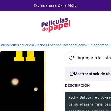
Inicio
Películas
Rocky 2
Envíos a todo Chile ✈️🇨🇱
|
Rocky 2
C
Inicio
Películas
Series
Cuadros Escenas
Portadas
Packs
Qué hacemos?
Cantidad
Agregar a la list
Mostrar stock de ub
DESCRIPCIÓN
Rocky Balboa, el boxea
de su efímera fama des