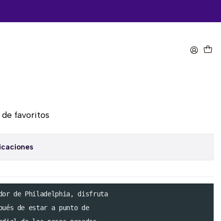
omprar ahora
Agregar al Carro
a de favoritos
icaciones
dor de Philadelphia, disfruta

pués de estar a punto de 
