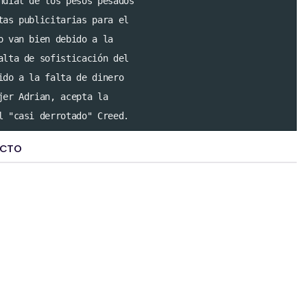
ndial de los pesos pesados 

tas publicitarias para el 

o van bien debido a la 

alta de sofisticación del

ido a la falta de dinero

jer Adrian, acepta la 

l "casi derrotado" Creed.
UCTO