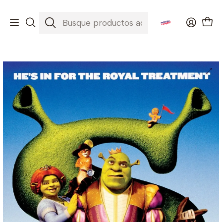
Envíos a todo Chile ✈️🇨🇱
Inicio
Películas
Shrek The Third